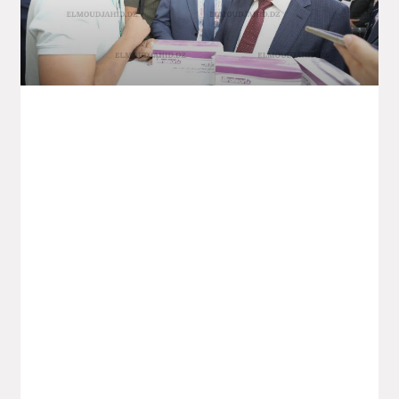
4e Édition De La Foire Commerciale
Intra-Africaine – Industrie
Pharmaceutique : Des Partenariats De
400 Millions De Dollars Prévus
L’ambition est de bâtir une «véritable»
industrie pharmaceutique africaine,
«capable d’assurer» la souveraineté