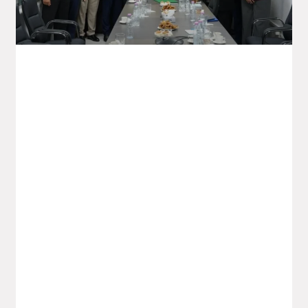
Saidal Va Relancer Les Exportations De
Produits Pharmaceutiques Vers Le
Marché Libyen
Le Groupe Saidal a accueilli, ce dimanche
05 octobre, une délégation libyenne à
l’occasion de la signature d’un
mémorandum d’entente destiné à
consolider et développer
LIRE LA SUITE