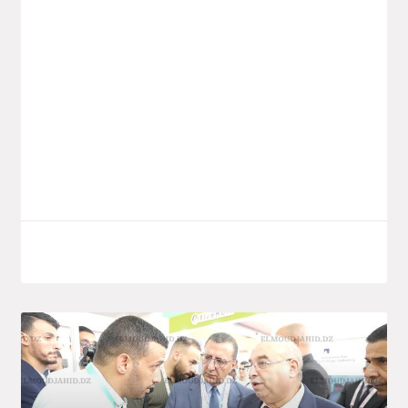
Le ministre de l’Industrie pharmaceutique,
Wassim Kouidri, a procédé hier lundi au
lancement d’un nouveau projet
d’investissement du groupe public Saïdal,
implanté dans la zone
LIRE LA SUITE
octobre 7, 2025