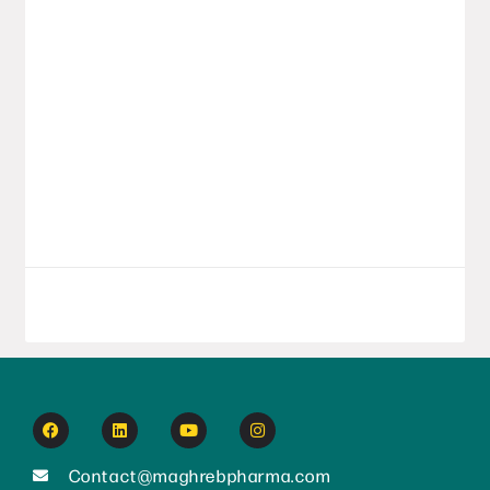
L’export
Orion LAB démarre la rentrée avec une
série d’initiatives stratégiques, affirmant
sa position comme un acteur majeur de
l’industrie pharmaceutique en Algérie. La
société marque
LIRE LA SUITE
8 septembre 2025
Contact@maghrebpharma.com