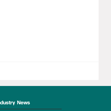
entrée avec une série d’initiatives
nt sa position comme un acteur majeur de
tique en Algérie. La société marque
e 2025
ndustry News