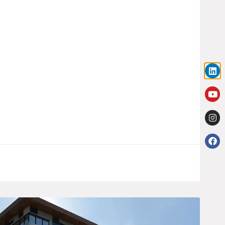
 Saïdal De Production De Vaccins À
strie pharmaceutique, Wassim Kouidri, a
 lancement d’un nouveau projet
roupe public Saïdal, implanté dans la zone
025