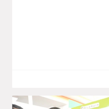
Saidal Va Relancer Les Exportations De Pr
Pharmaceutiques Vers Le Marché Libyen
Le Groupe Saidal a accueilli, ce dimanche 05 
délégation libyenne à l’occasion de la sign
d’entente destiné à consolider et développer
LIRE LA SUITE
7 octobre 2025