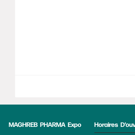
Pharmaceutique : Des Partenariats De 400 
Prévus
L’ambition est de bâtir une «véritable» indus
africaine, «capable d’assurer» la souverainet
continent et de lui donner un «poids accru» su
LIRE LA SUITE
8 septembre 2025
MAGHREB PHARMA Expo
Horaires D'ou