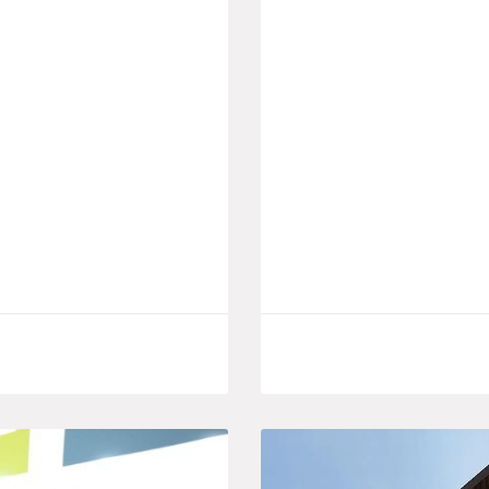
oduits
Lancement Du Projet
Annaba
octobre, une
Le ministre de l’Indu
ature d’un mémorandum
procédé hier lundi au
d’investissement du g
LIRE LA SUITE
7 octobre 2