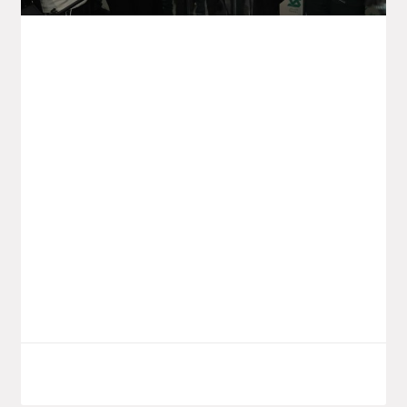
Lancement Du Projet Saïdal De
Production De Vaccins À Annaba
Le ministre de l’Industrie pharmaceutique,
Wassim Kouidri, a procédé hier lundi au
lancement d’un nouveau projet
d’investissement du groupe public Saïdal,
implanté dans la zone
LIRE LA SUITE
7 octobre 2025