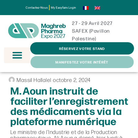
Contactez-Nous
My Easyfairs Login
27 - 29 Avril 2027
SAFEX (Pavillon
Palestine)
RÉSERVEZ VOTRE STAND
MANIFESTEZ VOTRE INTÉRÊT
Massil Hallalel
octobre 2, 2024
M. Aoun instruit de
faciliter l’enregistrement
des médicaments via la
plateforme numérique
Le ministre de l’Industrie et de la Production
pharmaceutique, Ali Aoun a donné, hier lundi à