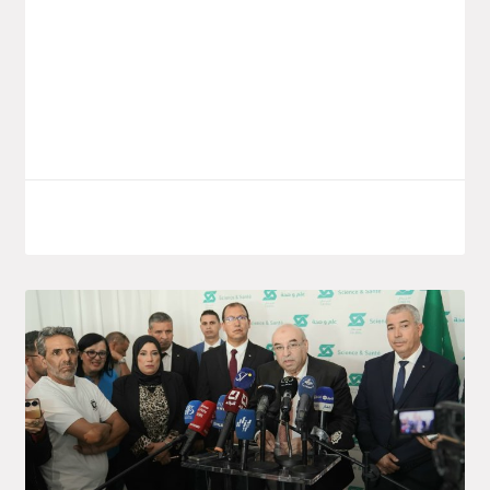
05 octobre, une délégation libyenne à
l’occasion de la signature d’un
mémorandum d’entente destiné à
consolider et développer
LIRE LA SUITE
7 octobre 2025