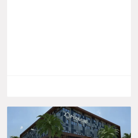
400 Millions De Dollars Prévus
L’ambition est de bâtir une «véritable»
industrie pharmaceutique africaine,
«capable d’assurer» la souveraineté
sanitaire du continent et de lui donner un
«poids accru» sur la
LIRE LA SUITE
8 septembre 2025