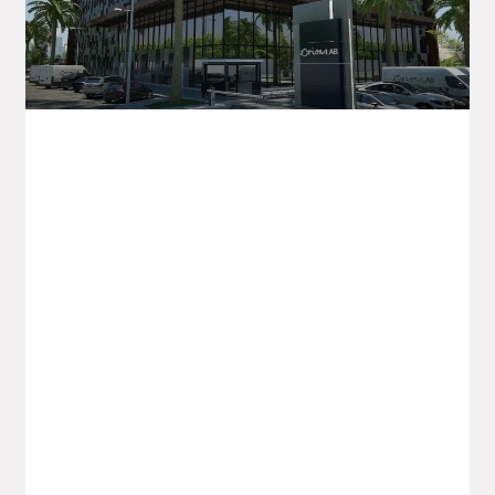
Orion LAB Annonce De Nouvelles
Initiatives Pour La Santé En Algérie Et À
L’export
Orion LAB démarre la rentrée avec une
série d’initiatives stratégiques, affirmant
sa position comme un acteur majeur de
l’industrie pharmaceutique en Algérie. La
société marque