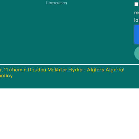
L’exposition
m
la
r, 11 chemin Doudou Mokhtar Hydra – Algiers Algeria
policy