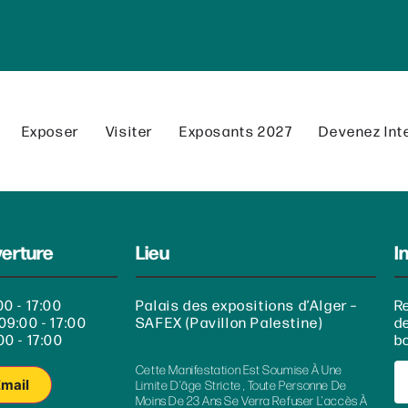
Exposer
Visiter
Exposants 2027
Devenez Int
verture
Lieu
I
00 - 17:00
Palais des expositions d’Alger –
R
09:00 - 17:00
SAFEX (Pavillon Palestine)
d
00 - 17:00
bo
Cette Manifestation Est Soumise À Une
Email
Limite D’âge Stricte , Toute Personne De
Moins De 23 Ans Se Verra Refuser L’accès À