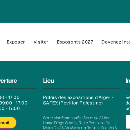
Exposer
Visiter
Exposants 2027
Devenez Int
verture
Lieu
I
00 - 17:00
Palais des expositions d’Alger –
R
09:00 - 17:00
SAFEX (Pavillon Palestine)
d
00 - 17:00
bo
Cette Manifestation Est Soumise À Une
Email
Limite D’âge Stricte , Toute Personne De
Moins De 23 Ans Se Verra Refuser L’accès À