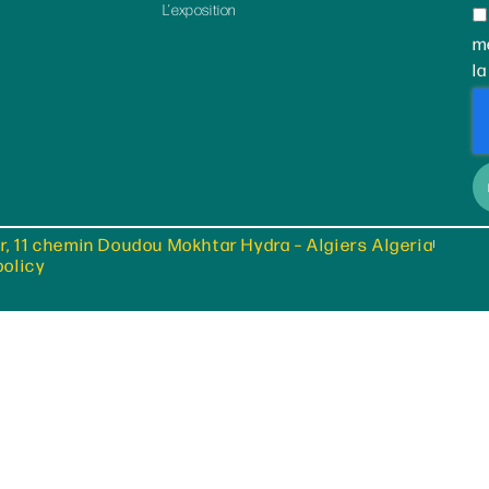
L’exposition
m
la
r, 11 chemin Doudou Mokhtar Hydra – Algiers Algeria
policy