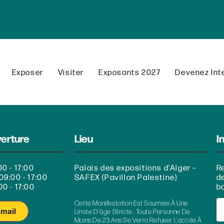
Exposer
Visiter
Exposants 2027
Devenez Int
verture
Lieu
I
00 - 17:00
Palais des expositions d’Alger –
R
09:00 - 17:00
SAFEX (Pavillon Palestine)
d
00 - 17:00
bo
Cette Manifestation Est Soumise À Une
Email
Limite D’âge Stricte , Toute Personne De
Moins De 23 Ans Se Verra Refuser L’accès À