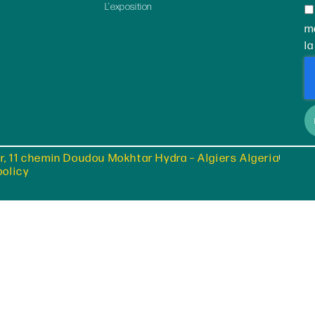
L’exposition
m
la
r, 11 chemin Doudou Mokhtar Hydra – Algiers Algeria
policy