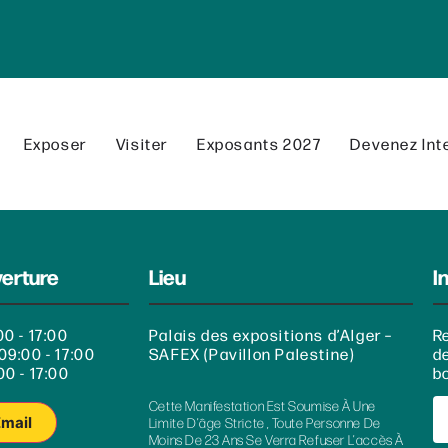
Exposer
Visiter
Exposants 2027
Devenez Int
verture
Lieu
I
00 - 17:00
Palais des expositions d’Alger –
R
09:00 - 17:00
SAFEX (Pavillon Palestine)
d
00 - 17:00
bo
Cette Manifestation Est Soumise À Une
Email
Limite D’âge Stricte , Toute Personne De
Moins De 23 Ans Se Verra Refuser L’accès À