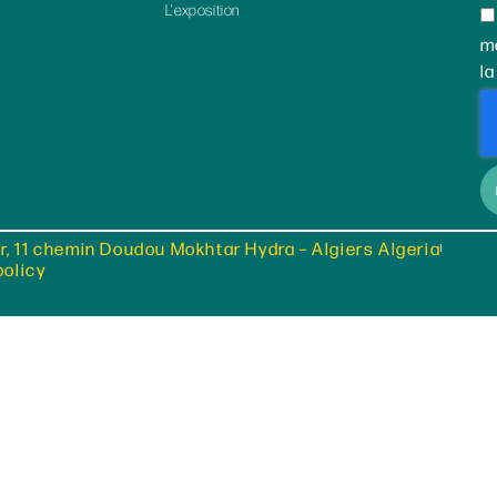
L’exposition
m
la
r, 11 chemin Doudou Mokhtar Hydra – Algiers Algeria
policy