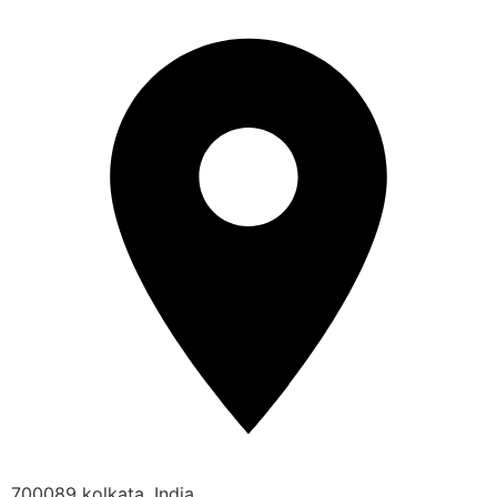
700089 kolkata, India