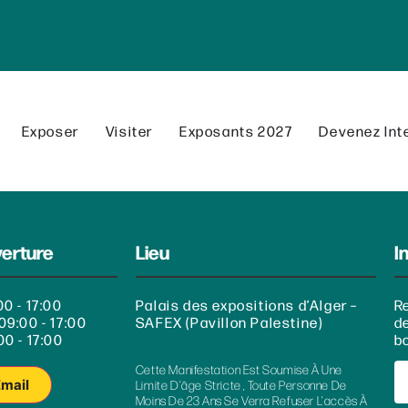
Exposer
Visiter
Exposants 2027
Devenez Int
verture
Lieu
I
00 - 17:00
Palais des expositions d’Alger –
R
09:00 - 17:00
SAFEX (Pavillon Palestine)
d
00 - 17:00
bo
Cette Manifestation Est Soumise À Une
Email
Limite D’âge Stricte , Toute Personne De
Moins De 23 Ans Se Verra Refuser L’accès À