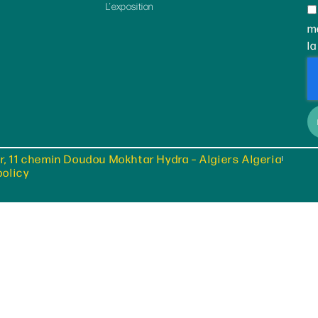
L’exposition
m
la
r, 11 chemin Doudou Mokhtar Hydra – Algiers Algeria
policy