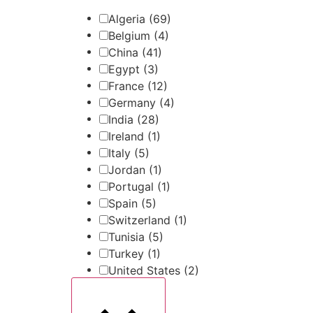
Algeria
(69)
Belgium
(4)
China
(41)
Egypt
(3)
France
(12)
Germany
(4)
India
(28)
Ireland
(1)
Italy
(5)
Jordan
(1)
Portugal
(1)
Spain
(5)
Switzerland
(1)
Tunisia
(5)
Turkey
(1)
United States
(2)