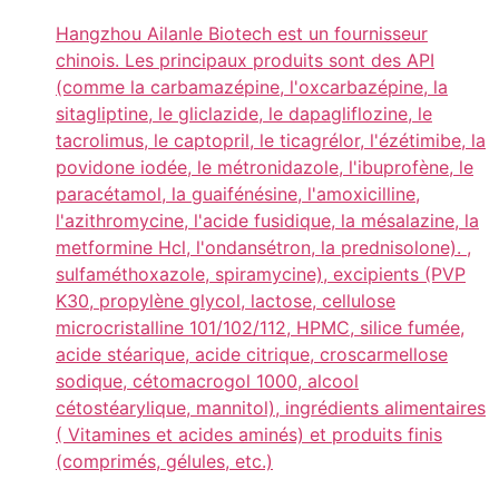
Hangzhou Ailanle Biotech est un fournisseur
chinois. Les principaux produits sont des API
(comme la carbamazépine, l'oxcarbazépine, la
sitagliptine, le gliclazide, le dapagliflozine, le
tacrolimus, le captopril, le ticagrélor, l'ézétimibe, la
povidone iodée, le métronidazole, l'ibuprofène, le
paracétamol, la guaifénésine, l'amoxicilline,
l'azithromycine, l'acide fusidique, la mésalazine, la
metformine Hcl, l'ondansétron, la prednisolone). ,
sulfaméthoxazole, spiramycine), excipients (PVP
K30, propylène glycol, lactose, cellulose
microcristalline 101/102/112, HPMC, silice fumée,
acide stéarique, acide citrique, croscarmellose
sodique, cétomacrogol 1000, alcool
cétostéarylique, mannitol), ingrédients alimentaires
( Vitamines et acides aminés) et produits finis
(comprimés, gélules, etc.)