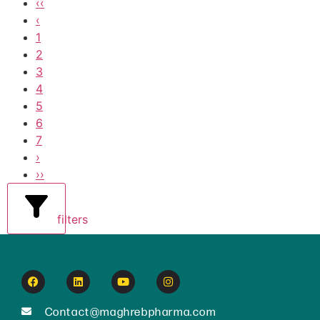
‹‹
‹
1
2
3
4
5
6
7
›
››
filters
Contact@maghrebpharma.com